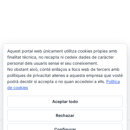
Aquest portal web únicament utilitza cookies pròpies amb
finalitat tècnica, no recapta ni cedeix dades de caràcter
personal dels usuaris sense el seu coneixement.
No obstant això, conté enllaços a llocs web de tercers amb
Horari
polítiques de privacitat alienes a aquesta empresa que vostè
podrà decidir si accepta o no quan accedeixi a ells.
Política
de cookies
Dilluns-divendres: 9-13h i 15-18:30h
Dissabtes: 9-13h
Aceptar todo
Rechazar
® maspastoret, 2026 | Disseny:
www.gecko.cat
Configurar