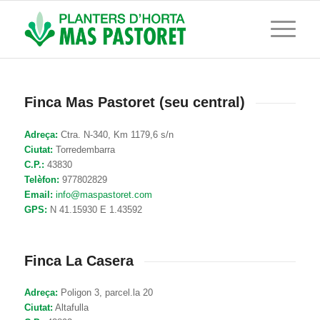
Finca Mas Pastoret (seu central)
Adreça:
Ctra. N-340, Km 1179,6 s/n
Ciutat:
Torredembarra
C.P.:
43830
Telèfon:
977802829
Email:
info@maspastoret.com
GPS:
N 41.15930 E 1.43592
Finca La Casera
Adreça:
Poligon 3, parcel.la 20
Ciutat:
Altafulla